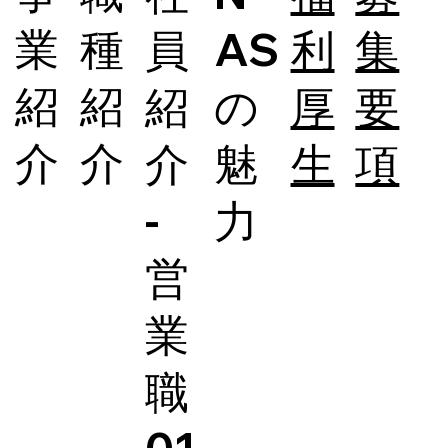
業
種
員
AS
利
集
紹
紹
紹
の
厚
要
介
介
介
魅
生
項
-
力
営
業
職