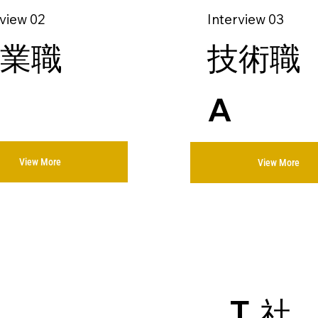
rview 02
Interview 03
業職
技術職
A
View More
View More
T
社