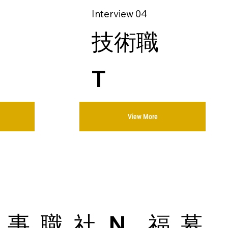
Interview 04
技術職
T
View More
事
職
社
N
福
募