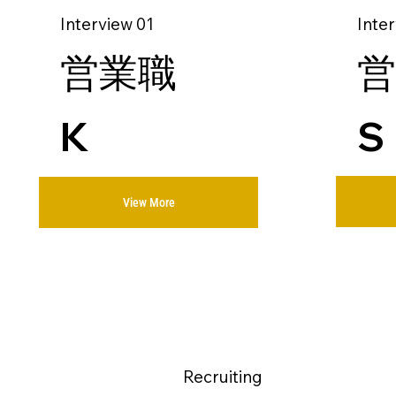
Inte
Interview 01
営
営業職
S
K
View More
Recruiting