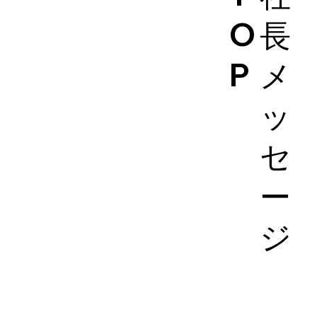
O
長
P
メ
ッ
セ
ー
ジ