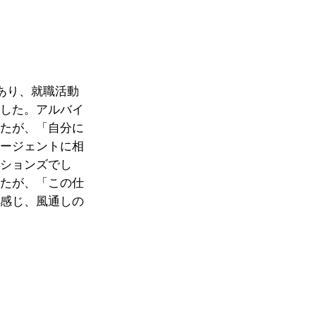
あり、就職活動
ました。アルバイ
したが、「自分に
エージェントに相
ーションズでし
したが、「この仕
と感じ、風通しの
。