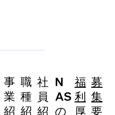
事
職
社
N
福
募
業
種
員
AS
利
集
紹
紹
紹
の
厚
要